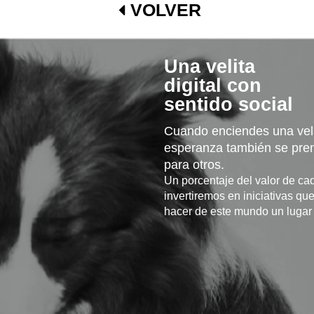
VOLVER
Una velita
digital con
sentido social
Cuando enciendes una vela
esperanza también se pre
para otros.
Un porcentaje del valor de cad
invertiremos en iniciativas qu
hacer de este mundo un lugar