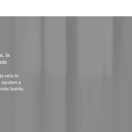
, la
nde
a vela lo
e ayuden a
 más bonito.