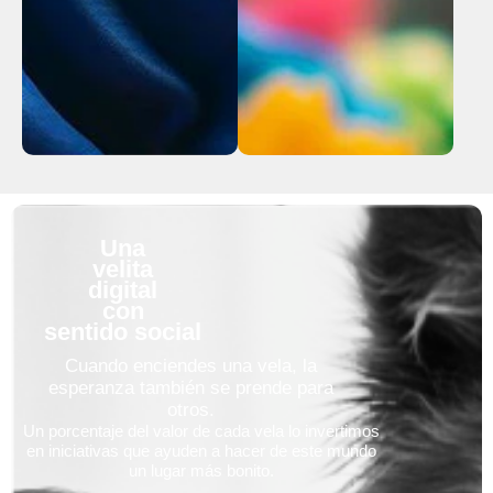
Una
velita
digital
con
sentido social
Cuando enciendes una vela, la
esperanza también se prende para
otros.
Un porcentaje del valor de cada vela lo invertimos
en iniciativas que ayuden a hacer de este mundo
un lugar más bonito.