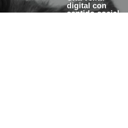
digital con
sentido social
Cuando enciendes una vela
esperanza también se pre
para otros.
Un porcentaje del valor de cad
invertiremos en iniciativas qu
hacer de este mundo un lugar