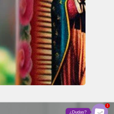
1
¿Dudas?