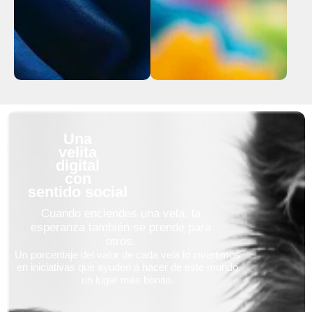
Una
velita
digital
con
sentido social
Cuando enciendes una vela, la
esperanza también se prende para
otros.
Un porcentaje del valor de cada vela lo invertimos
en iniciativas que ayuden a hacer de este mundo
un lugar más bonito.