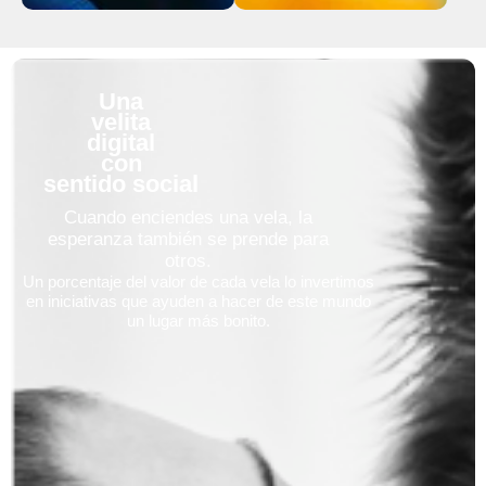
Una
velita
digital
con
sentido social
Cuando enciendes una vela, la
esperanza también se prende para
otros.
Un porcentaje del valor de cada vela lo invertimos
en iniciativas que ayuden a hacer de este mundo
un lugar más bonito.