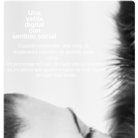
Una
velita
digital
con
sentido social
Cuando enciendes una vela, la
esperanza también se prende para
otros.
Un porcentaje del valor de cada vela lo invertimos
en iniciativas que ayuden a hacer de este mundo
un lugar más bonito.