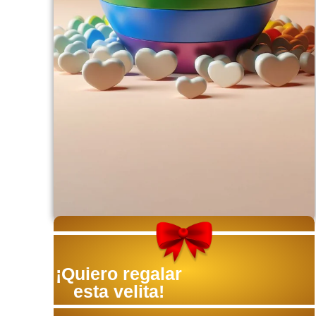
¡Quiero regalar
esta velita!