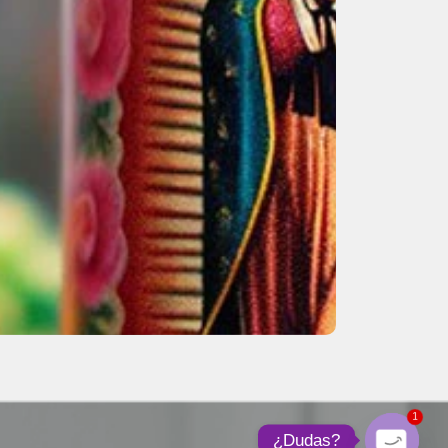
1
¿Dudas?