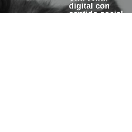
digital con
sentido social
Cuando enciendes una vela
esperanza también se pre
para otros.
Un porcentaje del valor de cad
invertiremos en iniciativas qu
hacer de este mundo un lugar