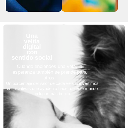
Una
velita
digital
con
sentido social
Cuando enciendes una vela, la
esperanza también se prende para
otros.
Un porcentaje del valor de cada vela lo invertimos
en iniciativas que ayuden a hacer de este mundo
un lugar más bonito.