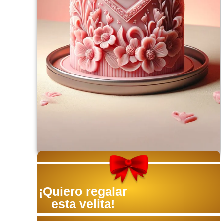
¡Quiero regalar
esta velita!