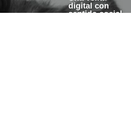
digital con
sentido social
Cuando enciendes una vela
esperanza también se pre
para otros.
Un porcentaje del valor de cad
invertiremos en iniciativas qu
hacer de este mundo un lugar