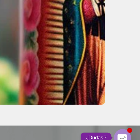
1
¿Dudas?