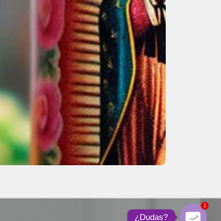
1
¿Dudas?