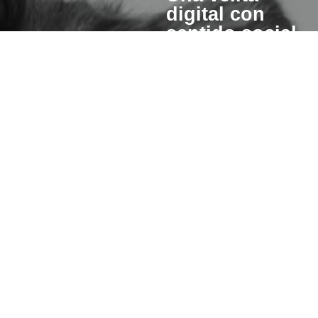
digital con
sentido social
Cuando enciendes una vela
esperanza también se pre
para otros.
Un porcentaje del valor de cad
invertiremos en iniciativas qu
hacer de este mundo un lugar