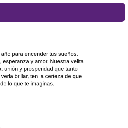
 año para e
nc
ender
tus sueño
s,
, esperanza y amor.
Nuestra velita
a, unión y prosperidad que tanto
 verla brillar, ten la certeza de que
de lo que te imaginas.