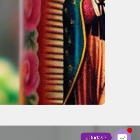
1
¿Dudas?