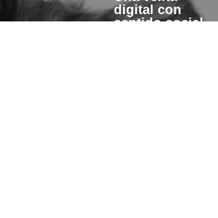
digital con
sentido social
Cuando enciendes una vela
esperanza también se pre
para otros.
Un porcentaje del valor de cad
invertiremos en iniciativas qu
hacer de este mundo un lugar