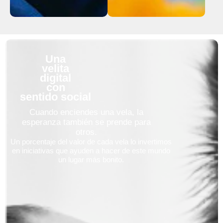
Una
velita
digital
con
sentido social
Cuando enciendes una vela, la
esperanza también se prende para
otros.
Un porcentaje del valor de cada vela lo invertimos
en iniciativas que ayuden a hacer de este mundo
un lugar más bonito.