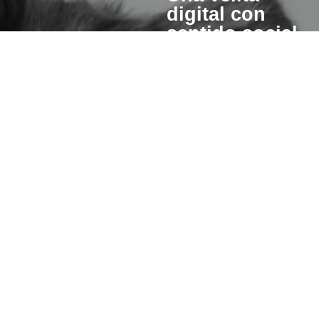
digital con
sentido social
Cuando enciendes una vela
esperanza también se pre
para otros.
Un porcentaje del valor de cad
invertiremos en iniciativas qu
hacer de este mundo un lugar