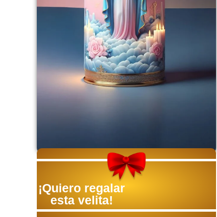
¡Quiero regalar
esta velita!