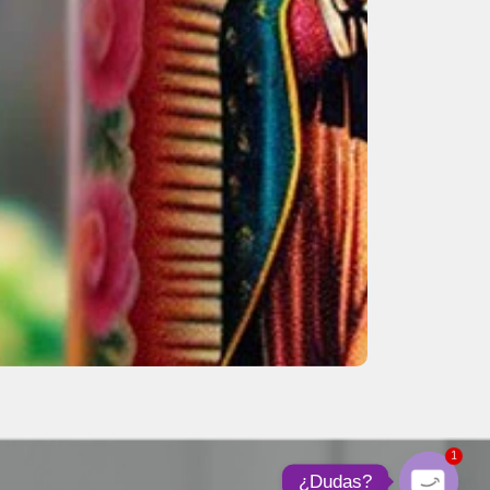
1
¿Dudas?