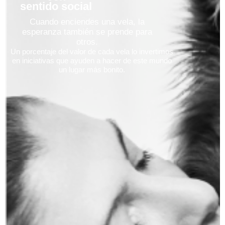
sentido social
Cuando enciendes una vela, la
esperanza también se prende para
otros.
Un porcentaje del valor de cada vela lo invertimos
en iniciativas que ayuden a hacer de este mundo
un lugar más bonito.