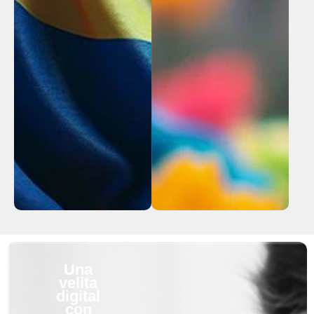
Una
velita
digital
con