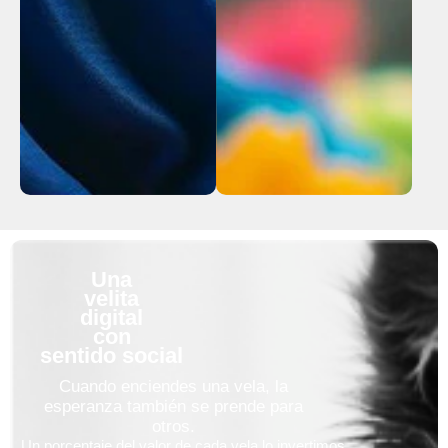
Una
velita
digital
con
sentido social
Cuando enciendes una vela, la
esperanza también se prende para
otros.
Un porcentaje del valor de cada vela lo invertimos