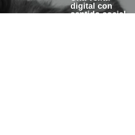
digital con
sentido social
Cuando enciendes una vela
esperanza también se pre
para otros.
Un porcentaje del valor de cad
invertiremos en iniciativas qu
hacer de este mundo un lugar