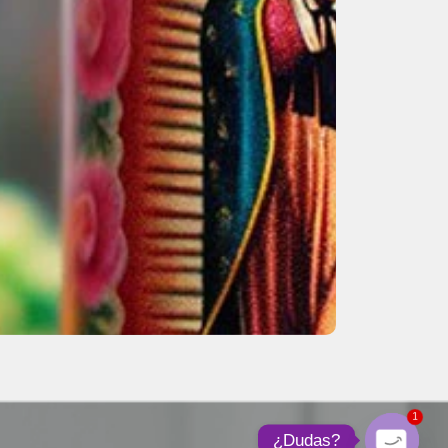
1
¿Dudas?