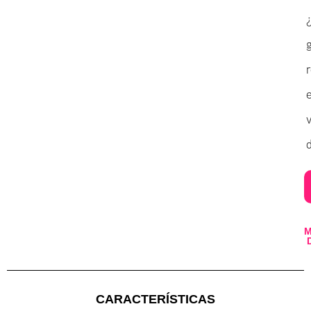
v
d
CARACTERÍSTICAS