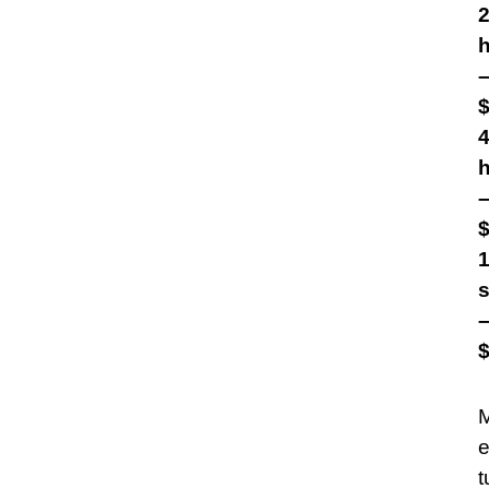
$
$
$
t