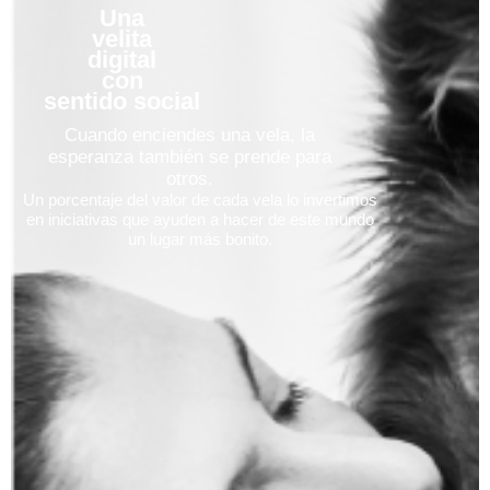
Una
velita
digital
con
sentido social
Cuando enciendes una vela, la
esperanza también se prende para
otros.
Un porcentaje del valor de cada vela lo invertimos
en iniciativas que ayuden a hacer de este mundo
un lugar más bonito.