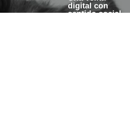
digital con
sentido social
Cuando enciendes una vela
esperanza también se pre
para otros.
Un porcentaje del valor de cad
invertiremos en iniciativas qu
hacer de este mundo un lugar