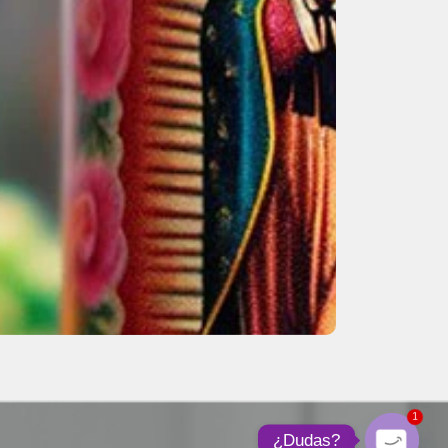
1
¿Dudas?