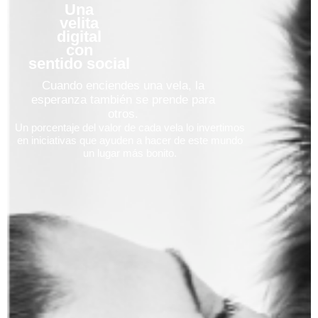
Una
velita
digital
con
sentido social
Cuando enciendes una vela, la
esperanza también se prende para
otros.
Un porcentaje del valor de cada vela lo invertimos
en iniciativas que ayuden a hacer de este mundo
un lugar más bonito.