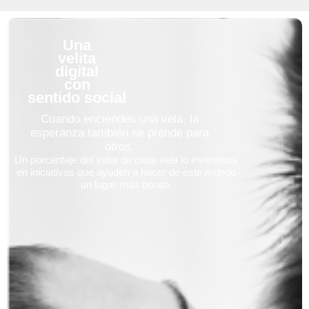
Una
velita
digital
con
sentido social
Cuando enciendes una vela, la
esperanza también se prende para
otros.
Un porcentaje del valor de cada vela lo invertimos
en iniciativas que ayuden a hacer de este mundo
un lugar más bonito.