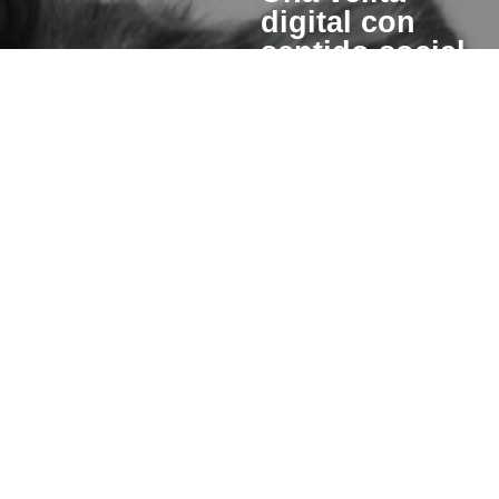
digital con
sentido social
Cuando enciendes una vela
esperanza también se pre
para otros.
Un porcentaje del valor de cad
invertiremos en iniciativas qu
hacer de este mundo un lugar