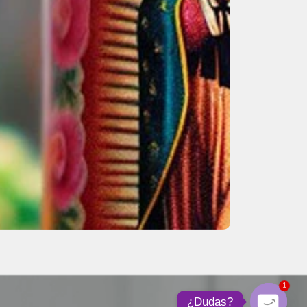
1
¿Dudas?