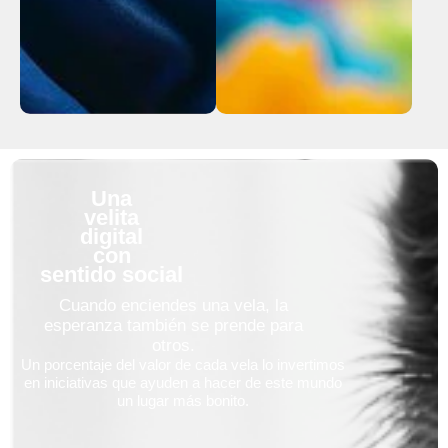
Una
velita
digital
con
sentido social
Cuando enciendes una vela, la
esperanza también se prende para
otros.
Un porcentaje del valor de cada vela lo invertimos
en iniciativas que ayuden a hacer de este mundo
un lugar más bonito.