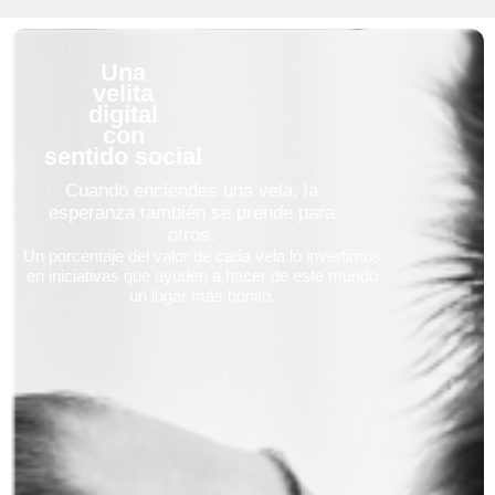
Una
velita
digital
con
sentido social
Cuando enciendes una vela, la
esperanza también se prende para
otros.
Un porcentaje del valor de cada vela lo invertimos
en iniciativas que ayuden a hacer de este mundo
un lugar más bonito.