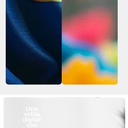
Una
velita
digital
con