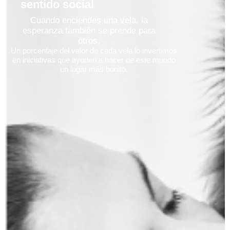
sentido social
Cuando enciendes una vela, la
esperanza también se prende para
otros.
Un porcentaje del valor de cada vela lo invertimos
en iniciativas que ayuden a hacer de este mundo
un lugar más bonito.