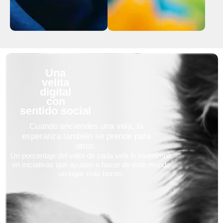
Una
velita
digital
con
sentido social
Cuando enciendes una vela, la
esperanza también se prende para
otros.
Un porcentaje del valor de cada vela lo invertimos
en iniciativas que ayuden a hacer de este mundo
un lugar más bonito.