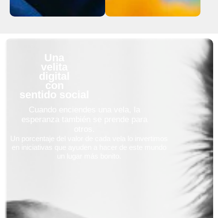
Una
velita
digital
con
sentido social
Cuando enciendes una vela, la
esperanza también se prende para
otros.
Un porcentaje del valor de cada vela lo invertimos
en iniciativas que ayuden a hacer de este mundo
un lugar más bonito.