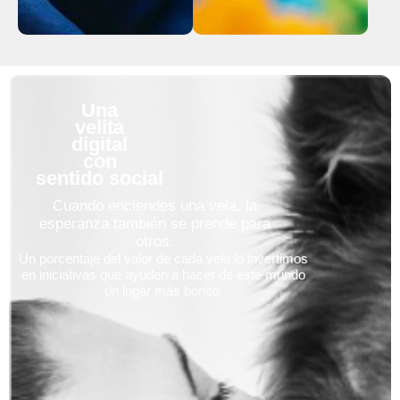
Una
velita
digital
con
sentido social
Cuando enciendes una vela, la
esperanza también se prende para
otros.
Un porcentaje del valor de cada vela lo invertimos
en iniciativas que ayuden a hacer de este mundo
un lugar más bonito.