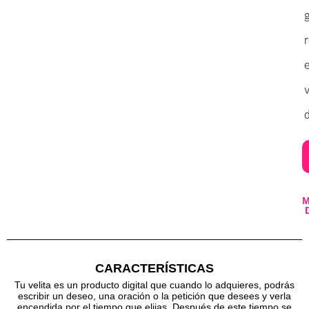
v
d
CARACTERÍSTICAS
Tu velita es un producto digital que cuando lo adquieres, podrás
escribir un deseo, una oración o la petición que desees y verla
encendida por el tiempo que elijas. Después de este tiempo se