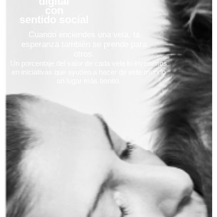
digital
con
sentido social
Cuando enciendes una vela, la
esperanza también se prende para
otros.
Un porcentaje del valor de cada vela lo invertimos
en iniciativas que ayuden a hacer de este mundo
un lugar más bonito.