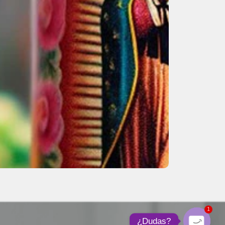
1
¿Dudas?