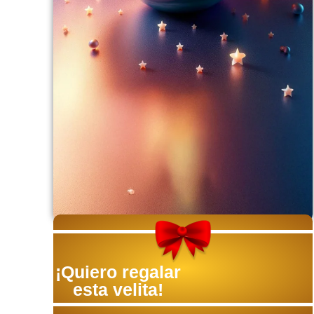
¡Quiero regalar
esta velita!