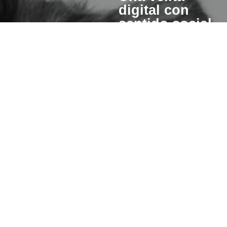
digital con
sentido social
Cuando enciendes una vela
esperanza también se pre
para otros.
Un porcentaje del valor de cad
invertiremos en iniciativas qu
hacer de este mundo un lugar