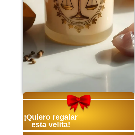
¡Quiero regalar
esta velita!