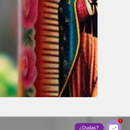
1
¿Dudas?