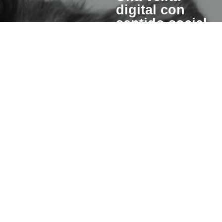
digital con
sentido social
Cuando enciendes una vela
esperanza también se pre
para otros.
Un porcentaje del valor de cad
invertiremos en iniciativas qu
hacer de este mundo un lugar