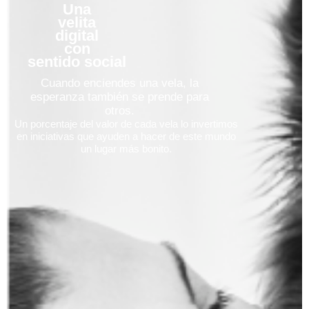
Una
velita
digital
con
sentido social
Cuando enciendes una vela, la
esperanza también se prende para
otros.
Un porcentaje del valor de cada vela lo invertimos
en iniciativas que ayuden a hacer de este mundo
un lugar más bonito.