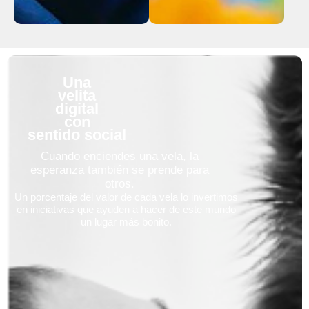
Una
velita
digital
con
sentido social
Cuando enciendes una vela, la
esperanza también se prende para
otros.
Un porcentaje del valor de cada vela lo invertimos
en iniciativas que ayuden a hacer de este mundo
un lugar más bonito.