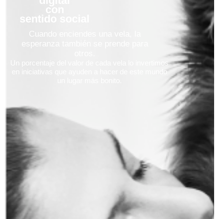
digital
con
sentido social
Cuando enciendes una vela, la
esperanza también se prende para
otros.
Un porcentaje del valor de cada vela lo invertimos
en iniciativas que ayuden a hacer de este mundo
un lugar más bonito.