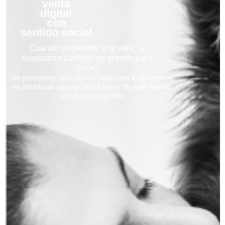
velita
digital
con
sentido social
Cuando enciendes una vela, la
esperanza también se prende para
otros.
Un porcentaje del valor de cada vela lo invertimos
en iniciativas que ayuden a hacer de este mundo
un lugar más bonito.